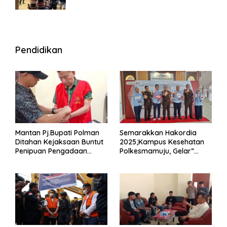
Wisma
Pendidikan
Mantan Pj.Bupati Polman
Semarakkan Hakordia
Ditahan Kejaksaan Buntut
2025;Kampus Kesehatan
Penipuan Pengadaan
Polkesmamuju, Gelar”
Seragam Linmas Pemilu
Satukan Aksi Basmi
Korupsi “