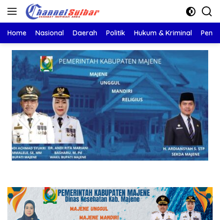
Langsung
ke
konten
Home
Nasional
Daerah
Politik
Hukum & Kriminal
Pendi