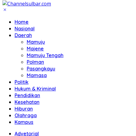
Home
Nasional
Daerah
Mamuju
Majene
Mamuju Tengah
Polman
Pasangkayu
Mamasa
Politik
Hukum & Kriminal
Pendidikan
Kesehatan
Hiburan
Olahraga
Kampus
Advetorial