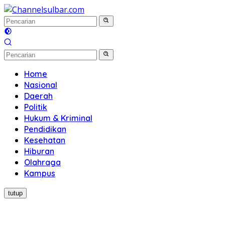
Langsung
ke
konten
Home
Nasional
Daerah
Politik
Hukum & Kriminal
Pendidikan
Kesehatan
Hiburan
Olahraga
Kampus
tutup