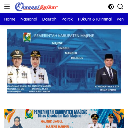
Langsung
ke
konten
Home
Nasional
Daerah
Politik
Hukum & Kriminal
Pendi