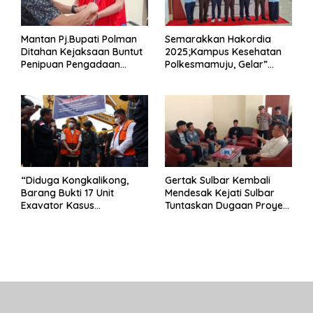
Mantan Pj.Bupati Polman
Semarakkan Hakordia
Ditahan Kejaksaan Buntut
2025;Kampus Kesehatan
Penipuan Pengadaan
Polkesmamuju, Gelar”
Seragam Linmas Pemilu
Satukan Aksi Basmi
Korupsi “
“Diduga Kongkalikong,
Gertak Sulbar Kembali
Barang Bukti 17 Unit
Mendesak Kejati Sulbar
Exavator Kasus
Tuntaskan Dugaan Proyek
Penambangan Ilegal di
Fiktif RSUD Majene
Desa Oko – Oko Telah
Dikembalikan, Rusdin :
Negara Dirugikan”