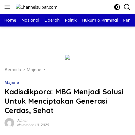
Langsung
ke
konten
Home
Nasional
Daerah
Politik
Hukum & Kriminal
Pendi
Beranda
Majene
Majene
Kadisdikpora: MBG Menjadi Solusi
Untuk Menciptakan Generasi
Cerdas, Sehat
Admin
November 10, 2025