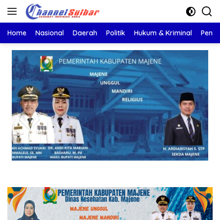
Langsung
ke
konten
Home
Nasional
Daerah
Politik
Hukum & Kriminal
Pendi