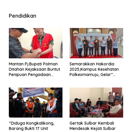
Pendidikan
Mantan Pj.Bupati Polman
Semarakkan Hakordia
Ditahan Kejaksaan Buntut
2025;Kampus Kesehatan
Penipuan Pengadaan
Polkesmamuju, Gelar”
Seragam Linmas Pemilu
Satukan Aksi Basmi
Korupsi “
“Diduga Kongkalikong,
Gertak Sulbar Kembali
Barang Bukti 17 Unit
Mendesak Kejati Sulbar