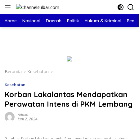
Langsung
ke
konten
Home
Nasional
Daerah
Politik
Hukum & Kriminal
Pendi
Beranda
Kesehatan
Kesehatan
Korban Lakalantas Mendapatkan
Perawatan Intens di PKM Lembang
Admin
Juni 2, 2024
Gambar: Korban laka lantas muh. Amri mendaptkan perawatan intens