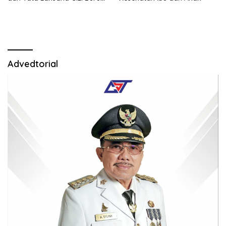
demi Sukseskan Program
Cegah Stunting.
Advedtorial