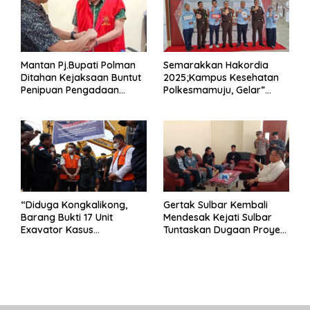
Mantan Pj.Bupati Polman
Semarakkan Hakordia
Ditahan Kejaksaan Buntut
2025;Kampus Kesehatan
Penipuan Pengadaan
Polkesmamuju, Gelar”
Seragam Linmas Pemilu
Satukan Aksi Basmi
Korupsi “
“Diduga Kongkalikong,
Gertak Sulbar Kembali
Barang Bukti 17 Unit
Mendesak Kejati Sulbar
Exavator Kasus
Tuntaskan Dugaan Proyek
Penambangan Ilegal di
Fiktif RSUD Majene
Desa Oko – Oko Telah
Dikembalikan, Rusdin :
Negara Dirugikan”