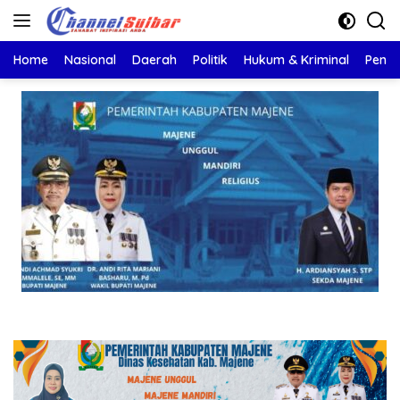
Langsung
ke
konten
Home
Nasional
Daerah
Politik
Hukum & Kriminal
Pendi