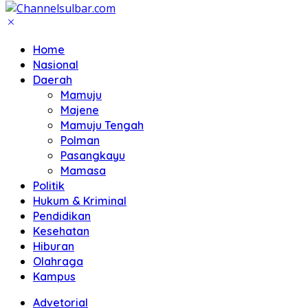
Home
Nasional
Daerah
Mamuju
Majene
Mamuju Tengah
Polman
Pasangkayu
Mamasa
Politik
Hukum & Kriminal
Pendidikan
Kesehatan
Hiburan
Olahraga
Kampus
Advetorial