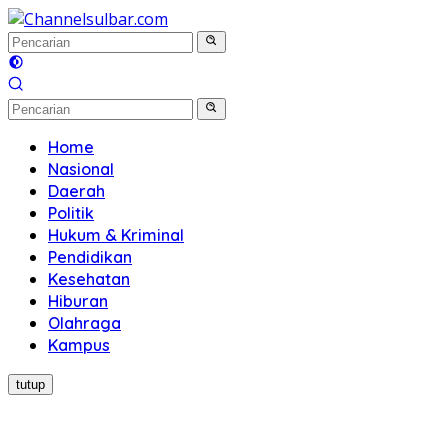
Langsung
ke
konten
Home
Nasional
Daerah
Politik
Hukum & Kriminal
Pendidikan
Kesehatan
Hiburan
Olahraga
Kampus
tutup