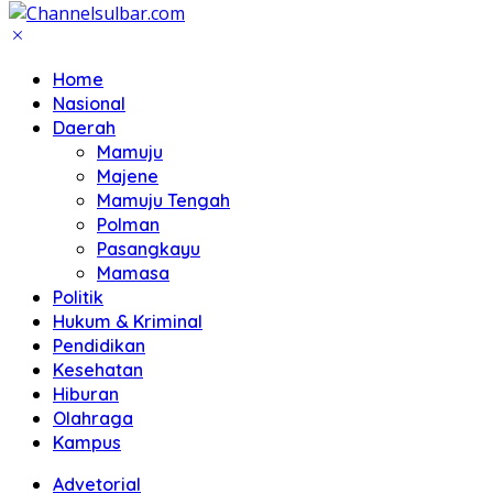
Home
Nasional
Daerah
Mamuju
Majene
Mamuju Tengah
Polman
Pasangkayu
Mamasa
Politik
Hukum & Kriminal
Pendidikan
Kesehatan
Hiburan
Olahraga
Kampus
Advetorial