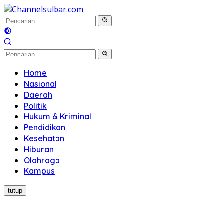
Langsung
ke
konten
Home
Nasional
Daerah
Politik
Hukum & Kriminal
Pendidikan
Kesehatan
Hiburan
Olahraga
Kampus
tutup