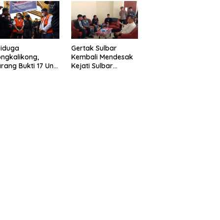
eragam Linmas
Gelar” Satukan Aksi
milu
Basmi Korupsi “
Diduga
Gertak Sulbar
ngkalikong,
Kembali Mendesak
rang Bukti 17 Unit
Kejati Sulbar
avator Kasus
Tuntaskan Dugaan
enambangan
Proyek Fiktif RSUD
egal di Desa Oko –
Majene
o Telah
kembalikan,
sdin : Negara
rugikan”