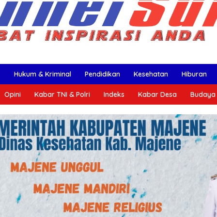
k
Hukum & Kriminal
Pendidikan
Kesehatan
Hiburan
Opini
Kabar TNI & Polri
Indeks
Kabar Desa
Budaya