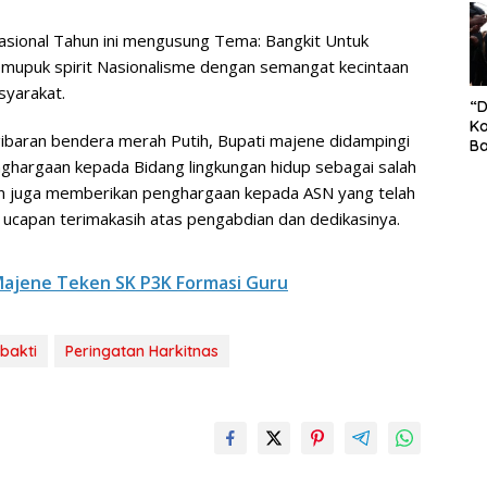
S
Pe
sional Tahun ini mengusung Tema: Bangkit Untuk
mupuk spirit Nasionalisme dengan semangat kecintaan
syarakat.
“
Ko
gibaran bendera merah Putih, Bupati majene didampingi
Ba
Ex
hargaan kepada Bidang lingkungan hidup sebagai salah
P
n juga memberikan penghargaan kepada ASN yang telah
Il
ucapan terimakasih atas pengabdian dan dedikasinya.
Ok
Di
Ru
Majene Teken SK P3K Formasi Guru
Di
bakti
Peringatan Harkitnas