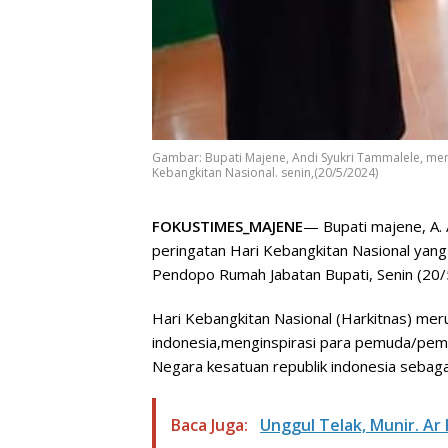
Gambar: Bupati Majene, Andi Syukri Tammalele, 
Kebangkitan Nasional. senin,(20/5/2024)
FOKUSTIMES_MAJENE
— Bupati majene, A.
peringatan Hari Kebangkitan Nasional yang
Pendopo Rumah Jabatan Bupati, Senin (20/
Hari Kebangkitan Nasional (Harkitnas) me
indonesia,menginspirasi para pemuda/pem
Negara kesatuan republik indonesia sebag
Baca Juga:
Unggul Telak, Munir. A