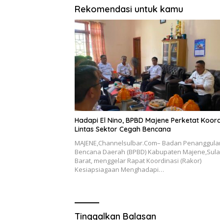
Rekomendasi untuk kamu
Hadapi El Nino, BPBD Majene Perketat Koord
Lintas Sektor Cegah Bencana
MAJENE,Channelsulbar.Com– Badan Penanggul
Bencana Daerah (BPBD) Kabupaten Majene,Sul
Barat, menggelar Rapat Koordinasi (Rakor)
Kesiapsiagaan Menghadapi…
Tinggalkan Balasan