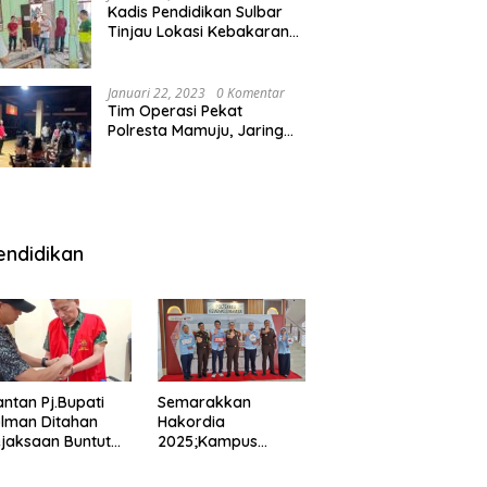
Kadis Pendidikan Sulbar
Tinjau Lokasi Kebakaran
di SMAN 1 Malunda
Januari 22, 2023
0 Komentar
Tim Operasi Pekat
Polresta Mamuju, Jaring
Anak Remaja Konsumsi
Boje Di Wisma
endidikan
ntan Pj.Bupati
Semarakkan
lman Ditahan
Hakordia
jaksaan Buntut
2025;Kampus
nipuan
Kesehatan
engadaan
Polkesmamuju,