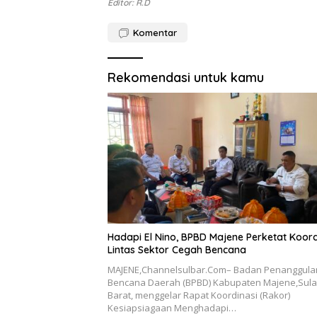
Editor: R.D
Komentar
Rekomendasi untuk kamu
Hadapi El Nino, BPBD Majene Perketat Koord
Lintas Sektor Cegah Bencana
MAJENE,Channelsulbar.Com– Badan Penanggul
Bencana Daerah (BPBD) Kabupaten Majene,Sul
Barat, menggelar Rapat Koordinasi (Rakor)
Kesiapsiagaan Menghadapi…