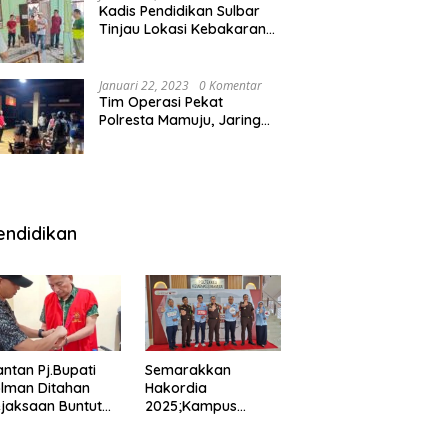
Kadis Pendidikan Sulbar
Tinjau Lokasi Kebakaran
di SMAN 1 Malunda
Januari 22, 2023
0 Komentar
Tim Operasi Pekat
Polresta Mamuju, Jaring
Anak Remaja Konsumsi
Boje Di Wisma
endidikan
ntan Pj.Bupati
Semarakkan
lman Ditahan
Hakordia
jaksaan Buntut
2025;Kampus
nipuan
Kesehatan
engadaan
Polkesmamuju,