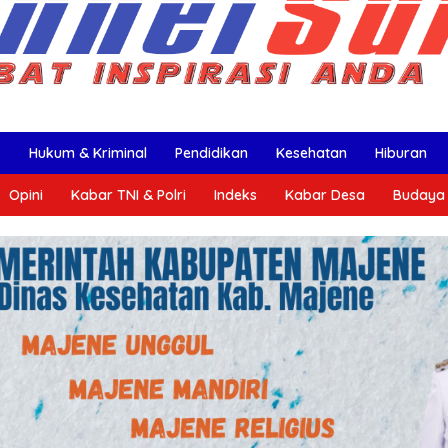
k
Hukum & Kriminal
Pendidikan
Kesehatan
Hiburan
Opini
Kabar TNI & Polri
Indeks
Kabar Desa
Budaya