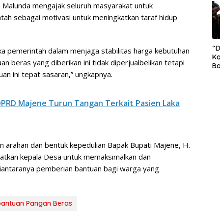
h Malunda mengajak seluruh masyarakat untuk
S
Pe
tah sebagai motivasi untuk meningkatkan taraf hidup
“
gka pemerintah dalam menjaga stabilitas harga kebutuhan
Ko
n beras yang diberikan ini tidak diperjualbelikan tetapi
Ba
an ini tepat sasaran,” ungkapnya.
Ex
P
Il
Ok
 DPRD Majene Turun Tangan Terkait Pasien Laka
Di
Ru
Di
n arahan dan bentuk kepedulian Bapak Bupati Majene, H.
gatkan kepala Desa untuk memaksimalkan dan
diantaranya pemberian bantuan bagi warga yang
bantuan Pangan Beras