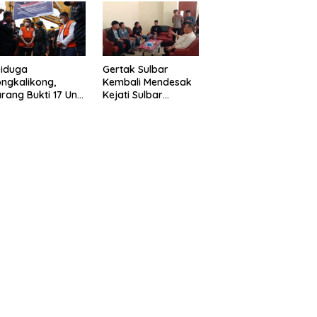
eragam Linmas
Gelar” Satukan Aksi
milu
Basmi Korupsi “
Diduga
Gertak Sulbar
ngkalikong,
Kembali Mendesak
rang Bukti 17 Unit
Kejati Sulbar
avator Kasus
Tuntaskan Dugaan
enambangan
Proyek Fiktif RSUD
egal di Desa Oko –
Majene
o Telah
kembalikan,
sdin : Negara
rugikan”