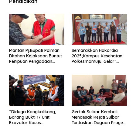
Pendidikan
Mantan Pj.Bupati Polman
Semarakkan Hakordia
Ditahan Kejaksaan Buntut
2025;Kampus Kesehatan
Penipuan Pengadaan
Polkesmamuju, Gelar”
Seragam Linmas Pemilu
Satukan Aksi Basmi
Korupsi “
“Diduga Kongkalikong,
Gertak Sulbar Kembali
Barang Bukti 17 Unit
Mendesak Kejati Sulbar
Exavator Kasus
Tuntaskan Dugaan Proyek
Penambangan Ilegal di
Fiktif RSUD Majene
Desa Oko – Oko Telah