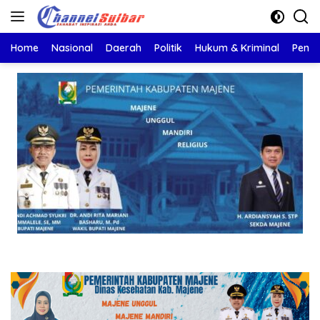
Langsung
ke
konten
Home
Nasional
Daerah
Politik
Hukum & Kriminal
Pendi