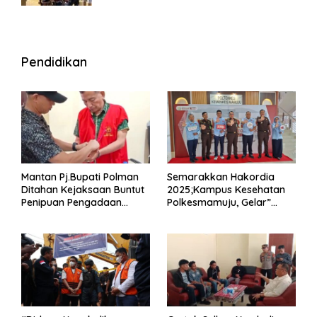
Pendidikan
Mantan Pj.Bupati Polman
Semarakkan Hakordia
Ditahan Kejaksaan Buntut
2025;Kampus Kesehatan
Penipuan Pengadaan
Polkesmamuju, Gelar”
Seragam Linmas Pemilu
Satukan Aksi Basmi
Korupsi “