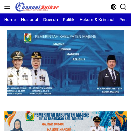
Langsung
ke
konten
Home
Nasional
Daerah
Politik
Hukum & Kriminal
Pendi