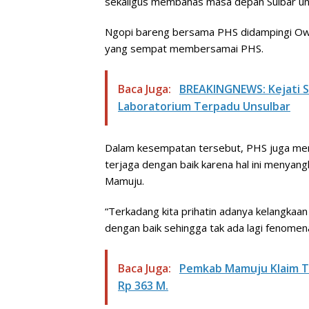
sekaligus membahas masa depan Sulbar unt
Ngopi bareng bersama PHS didampingi Own
yang sempat membersamai PHS.
Baca Juga:
BREAKINGNEWS: Kejati S
Laboratorium Terpadu Unsulbar
Dalam kesempatan tersebut, PHS juga memb
terjaga dengan baik karena hal ini menyan
Mamuju.
“Terkadang kita prihatin adanya kelangkaan p
dengan baik sehingga tak ada lagi fenomena
Baca Juga:
Pemkab Mamuju Klaim T
Rp 363 M.