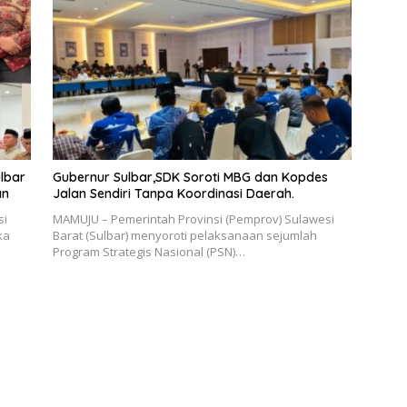
lbar
Gubernur Sulbar,SDK Soroti MBG dan Kopdes
an
Jalan Sendiri Tanpa Koordinasi Daerah.
si
MAMUJU – Pemerintah Provinsi (Pemprov) Sulawesi
ka
Barat (Sulbar) menyoroti pelaksanaan sejumlah
Program Strategis Nasional (PSN)…