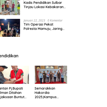
Kadis Pendidikan Sulbar
Tinjau Lokasi Kebakaran
di SMAN 1 Malunda
Januari 22, 2023
0 Komentar
Tim Operasi Pekat
Polresta Mamuju, Jaring
Anak Remaja Konsumsi
Boje Di Wisma
endidikan
ntan Pj.Bupati
Semarakkan
lman Ditahan
Hakordia
jaksaan Buntut
2025;Kampus
nipuan
Kesehatan
engadaan
Polkesmamuju,