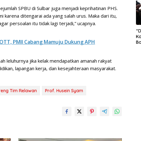
S
sejumlah SPBU di Sulbar juga menjadi keprihatinan PHS.
Pe
 karena ditengarai ada yang salah urus. Maka dari itu,
r persoalan itu tidak lagi terjadi,” ucapnya.
“
Ko
g OTT, PMII Cabang Mamuju Dukung APH
Ba
Ex
P
Il
 leluhurnya jika kelak mendapatkan amanah rakyat
Ok
dikan, lapangan kerja, dan kesejahteraan masyarakat.
Di
Ru
Di
reng Tim Relawan
Prof. Husein Syam