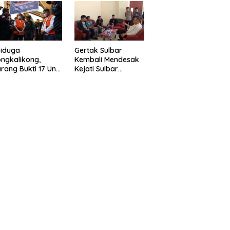
eragam Linmas
Gelar” Satukan Aksi
milu
Basmi Korupsi “
Diduga
Gertak Sulbar
ngkalikong,
Kembali Mendesak
rang Bukti 17 Unit
Kejati Sulbar
avator Kasus
Tuntaskan Dugaan
enambangan
Proyek Fiktif RSUD
egal di Desa Oko –
Majene
o Telah
kembalikan,
sdin : Negara
rugikan”