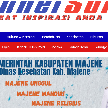
k
Hukum & Kriminal
Pendidikan
Kesehatan
Hiburan
Opini
Kabar TNI & Polri
Indeks
Kabar Desa
Budaya