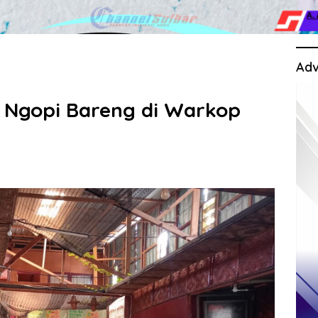
Adv
 Ngopi Bareng di Warkop