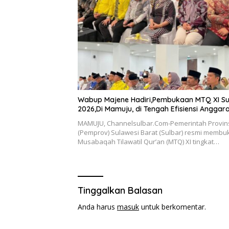
Wabup Majene Hadiri,Pembukaan MTQ XI Su
2026,Di Mamuju, di Tengah Efisiensi Anggar
MAMUJU, Channelsulbar.Com-Pemerintah Provin
(Pemprov) Sulawesi Barat (Sulbar) resmi membu
Musabaqah Tilawatil Qur’an (MTQ) XI tingkat…
Tinggalkan Balasan
Anda harus
masuk
untuk berkomentar.