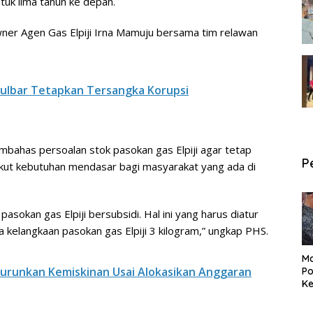
uk lima tahun ke depan.
er Agen Gas Elpiji Irna Mamuju bersama tim relawan
ulbar Tetapkan Tersangka Korupsi
ahas persoalan stok pasokan gas Elpiji agar tetap
P
gkut kebutuhan mendasar bagi masyarakat yang ada di
asokan gas Elpiji bersubsidi. Hal ini yang harus diatur
 kelangkaan pasokan gas Elpiji 3 kilogram,” ungkap PHS.
Ma
urunkan Kemiskinan Usai Alokasikan Anggaran
Po
Ke
Pe
P