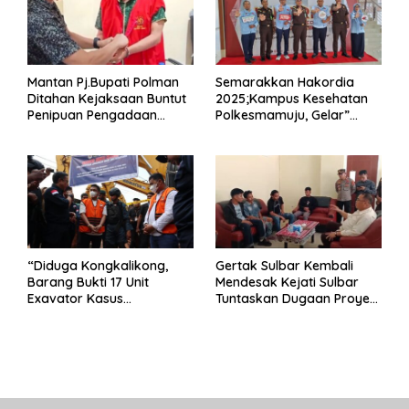
Mantan Pj.Bupati Polman
Semarakkan Hakordia
Ditahan Kejaksaan Buntut
2025;Kampus Kesehatan
Penipuan Pengadaan
Polkesmamuju, Gelar”
Seragam Linmas Pemilu
Satukan Aksi Basmi
Korupsi “
“Diduga Kongkalikong,
Gertak Sulbar Kembali
Barang Bukti 17 Unit
Mendesak Kejati Sulbar
Exavator Kasus
Tuntaskan Dugaan Proyek
Penambangan Ilegal di
Fiktif RSUD Majene
Desa Oko – Oko Telah
Dikembalikan, Rusdin :
Negara Dirugikan”