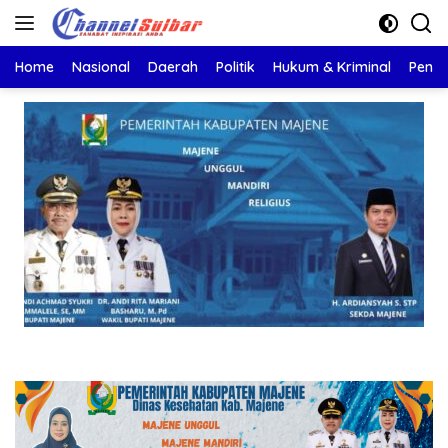
Langsung
ke
konten
Home
Nasional
Daerah
Politik
Hukum & Kriminal
Pendi