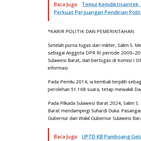
Baca Juga:
Temui Kemdiktisaintek,
Perkuat Perjuangan Pendirian Polit
*KARIR POLITIK DAN PEMERINTAHAN
Setelah purna tugas dari militer, Salim S. M
sebagai Anggota DPR RI periode 2009–201
Sulawesi Barat, dan bertugas di Komisi I 
informasi.
Pada Pemilu 2014, ia kembali terpilih se
perolehan 51.168 suara, tetap mewakili Da
Pada Pilkada Sulawesi Barat 2024, Salim S
Barat mendampingi Suhardi Duka. Pasangan 
Gubernur dan Wakil Gubernur Sulawesi Bar
Baca Juga:
UPTD KB Pamboang Gela