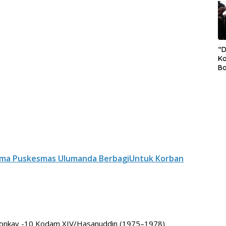
S
Pe
“
Ko
Ba
Ex
P
Il
Ok
Di
Ru
Di
ma Puskesmas Ulumanda BerbagiUntuk Korban
onkav -10 Kodam XIV/Hasanuddin (1975–1978)