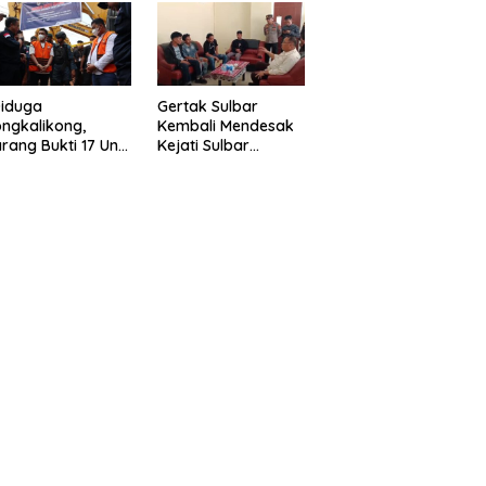
eragam Linmas
Gelar” Satukan Aksi
milu
Basmi Korupsi “
Diduga
Gertak Sulbar
ngkalikong,
Kembali Mendesak
rang Bukti 17 Unit
Kejati Sulbar
avator Kasus
Tuntaskan Dugaan
enambangan
Proyek Fiktif RSUD
egal di Desa Oko –
Majene
o Telah
kembalikan,
sdin : Negara
rugikan”