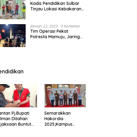
Kadis Pendidikan Sulbar
Tinjau Lokasi Kebakaran
di SMAN 1 Malunda
Januari 22, 2023
0 Komentar
Tim Operasi Pekat
Polresta Mamuju, Jaring
Anak Remaja Konsumsi
Boje Di Wisma
endidikan
ntan Pj.Bupati
Semarakkan
lman Ditahan
Hakordia
jaksaan Buntut
2025;Kampus
nipuan
Kesehatan
engadaan
Polkesmamuju,