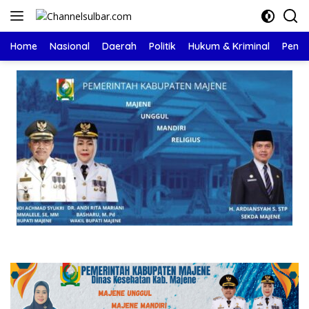
Langsung
ke
konten
Home
Nasional
Daerah
Politik
Hukum & Kriminal
Pendi