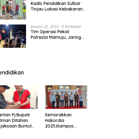
Kadis Pendidikan Sulbar
Tinjau Lokasi Kebakaran
di SMAN 1 Malunda
Januari 22, 2023
0 Komentar
Tim Operasi Pekat
Polresta Mamuju, Jaring
Anak Remaja Konsumsi
Boje Di Wisma
endidikan
ntan Pj.Bupati
Semarakkan
lman Ditahan
Hakordia
jaksaan Buntut
2025;Kampus
nipuan
Kesehatan
engadaan
Polkesmamuju,