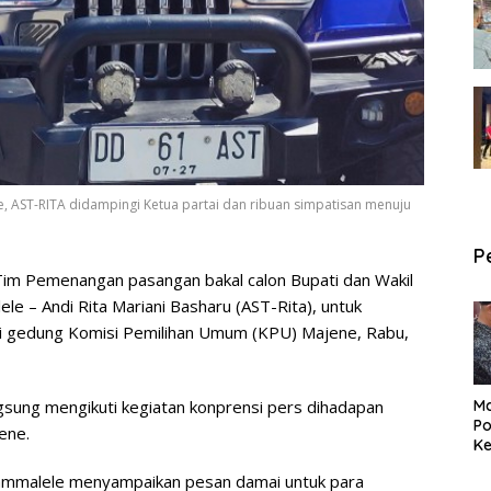
, AST-RITA didampingi Ketua partai dan ribuan simpatisan menuju
P
Tim Pemenangan pasangan bakal calon Bupati dan Wakil
e – Andi Rita Mariani Basharu (AST-Rita), untuk
di gedung Komisi Pemilihan Umum (KPU) Majene, Rabu,
gsung mengikuti kegiatan konprensi pers dihadapan
Ma
Po
ene.
Ke
Pe
Tammalele menyampaikan pesan damai untuk para
P