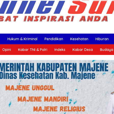
k
Hukum & Kriminal
Pendidikan
Kesehatan
Hiburan
Opini
Kabar TNI & Polri
Indeks
Kabar Desa
Budaya