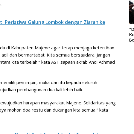
S
n.
Pe
i Peristiwa Galung Lombok dengan Ziarah ke
“
Ko
Ba
Ex
ada di Kabupaten Majene agar tetap menjaga ketertiban
P
 adil dan bermartabat. Kita semua bersaudara. Jangan
Il
Ok
tara kita terbelah,” kata AST sapaan akrab Andi Achmad
Di
Ru
Di
memilih pemimpin, maka dari itu kepada seluruh
judkan pembangunan dua kali lebih baik.
uk mewujudkan harapan masyarakat Majene. Solidaritas yang
Saya mohon doa restu dan dukungan kita semua,” kata