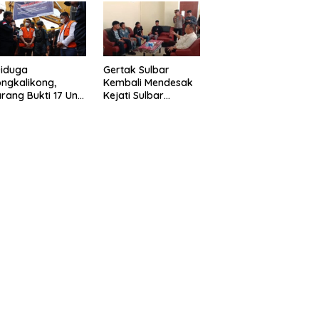
eragam Linmas
Gelar” Satukan Aksi
milu
Basmi Korupsi “
Diduga
Gertak Sulbar
ngkalikong,
Kembali Mendesak
rang Bukti 17 Unit
Kejati Sulbar
avator Kasus
Tuntaskan Dugaan
enambangan
Proyek Fiktif RSUD
egal di Desa Oko –
Majene
o Telah
kembalikan,
sdin : Negara
rugikan”