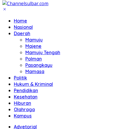
Home
Nasional
Daerah
Mamuju
Majene
Mamuju Tengah
Polman
Pasangkayu
Mamasa
Politik
Hukum & Kriminal
Pendidikan
Kesehatan
Hiburan
Olahraga
Kampus
Advetorial