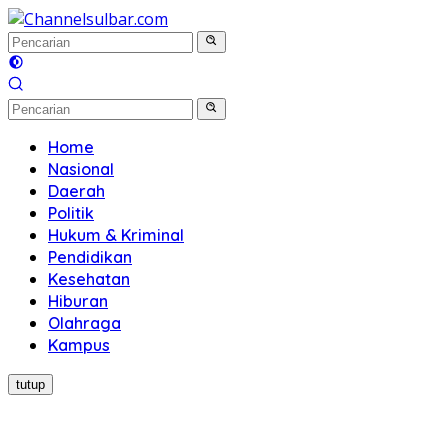
Langsung
ke
konten
Home
Nasional
Daerah
Politik
Hukum & Kriminal
Pendidikan
Kesehatan
Hiburan
Olahraga
Kampus
tutup