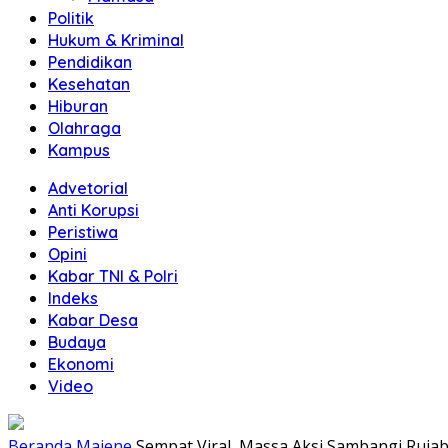
Politik
Hukum & Kriminal
Pendidikan
Kesehatan
Hiburan
Olahraga
Kampus
Advetorial
Anti Korupsi
Peristiwa
Opini
Kabar TNI & Polri
Indeks
Kabar Desa
Budaya
Ekonomi
Video
Beranda
Majene
Sempat Viral, Massa Aksi Sambangi Ruja