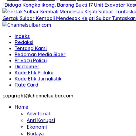
“Diduga Kongkalikong, Barang Bukti 17 Unit Exavator Ka
Gertak Sulbar Kembali Mendesak Kejati Sulbar Tuntaska
Indeks
Redaksi
Tentang Kami
Pedoman Media Siber
Privacy Policy
Disclaimer
Kode Etik Prilaku
Kode Etik Jurnalistik
Rate Card
copyright@channelsulbar.com
Home
Advetorial
Anti Korupsi
Ekonomi
Budaya