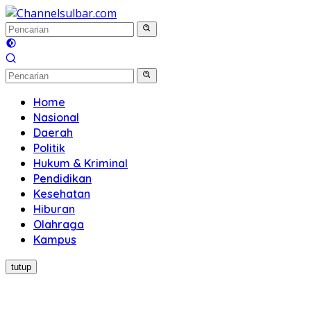
Langsung
ke
konten
Home
Nasional
Daerah
Politik
Hukum & Kriminal
Pendidikan
Kesehatan
Hiburan
Olahraga
Kampus
tutup