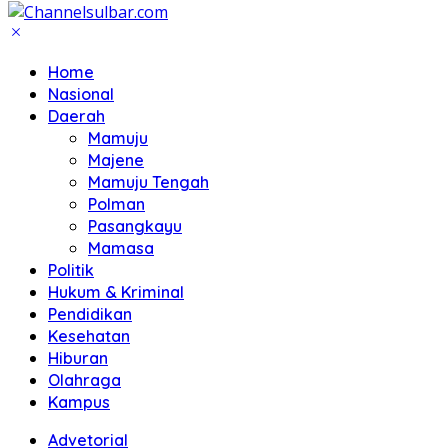
Home
Nasional
Daerah
Mamuju
Majene
Mamuju Tengah
Polman
Pasangkayu
Mamasa
Politik
Hukum & Kriminal
Pendidikan
Kesehatan
Hiburan
Olahraga
Kampus
Advetorial