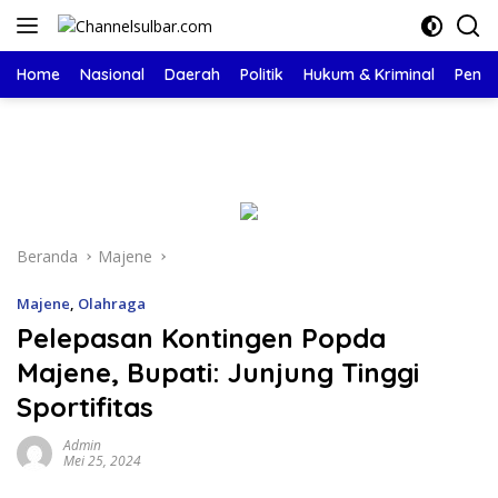
Langsung
ke
konten
Home
Nasional
Daerah
Politik
Hukum & Kriminal
Pendi
Beranda
Majene
Majene
,
Olahraga
Pelepasan Kontingen Popda
Majene, Bupati: Junjung Tinggi
Sportifitas
Admin
Mei 25, 2024