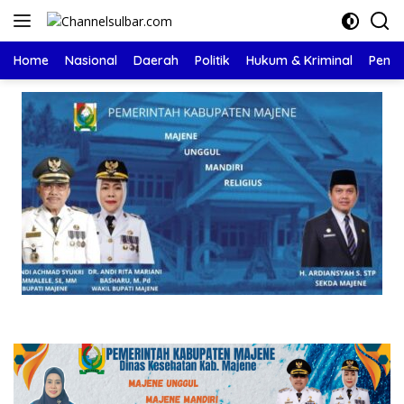
Langsung
ke
konten
Home
Nasional
Daerah
Politik
Hukum & Kriminal
Pendi