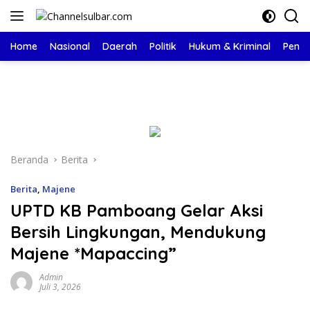
Langsung
ke
konten
Home
Nasional
Daerah
Politik
Hukum & Kriminal
Pendi
Beranda
Berita
Berita
,
Majene
UPTD KB Pamboang Gelar Aksi
Bersih Lingkungan, Mendukung
Majene *Mapaccing”
Admin
Juli 3, 2026