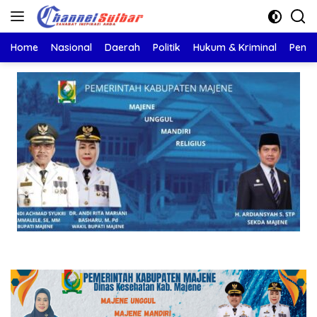
Langsung
ke
konten
Home
Nasional
Daerah
Politik
Hukum & Kriminal
Pendi