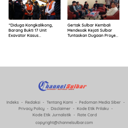
“Diduga Kongkalikong,
Gertak Sulbar Kembali
Barang Bukti 17 Unit
Mendesak Kejati Sulbar
Exavator Kasus
Tuntaskan Dugaan Proyek
Penambangan Ilegal di
Fiktif RSUD Majene
Desa Oko – Oko Telah
Dikembalikan, Rusdin :
Negara Dirugikan”
Indeks
Redaksi
Tentang Kami
Pedoman Media Siber
Privacy Policy
Disclaimer
Kode Etik Prilaku
Kode Etik Jurnalistik
Rate Card
copyright@channelsulbar.com