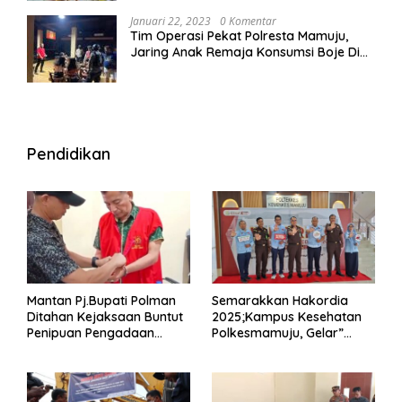
Januari 22, 2023
0 Komentar
Tim Operasi Pekat Polresta Mamuju,
Jaring Anak Remaja Konsumsi Boje Di
Wisma
Pendidikan
Mantan Pj.Bupati Polman
Semarakkan Hakordia
Ditahan Kejaksaan Buntut
2025;Kampus Kesehatan
Penipuan Pengadaan
Polkesmamuju, Gelar”
Seragam Linmas Pemilu
Satukan Aksi Basmi
Korupsi “