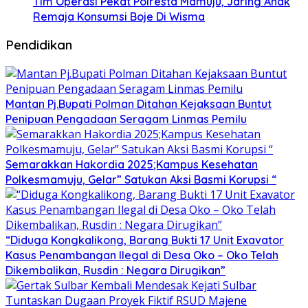
Tim Operasi Pekat Polresta Mamuju, Jaring Anak
Remaja Konsumsi Boje Di Wisma
Pendidikan
Mantan Pj.Bupati Polman Ditahan Kejaksaan Buntut
Penipuan Pengadaan Seragam Linmas Pemilu
Semarakkan Hakordia 2025;Kampus Kesehatan
Polkesmamuju, Gelar” Satukan Aksi Basmi Korupsi “
“Diduga Kongkalikong, Barang Bukti 17 Unit Exavator
Kasus Penambangan Ilegal di Desa Oko – Oko Telah
Dikembalikan, Rusdin : Negara Dirugikan”