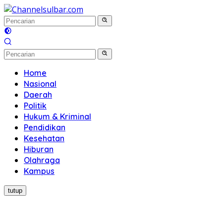
Langsung
ke
konten
Home
Nasional
Daerah
Politik
Hukum & Kriminal
Pendidikan
Kesehatan
Hiburan
Olahraga
Kampus
tutup