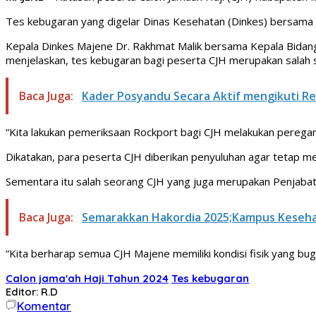
Tes kebugaran yang digelar Dinas Kesehatan (Dinkes) bersam
Kepala Dinkes Majene Dr. Rakhmat Malik bersama Kepala Bidang
menjelaskan, tes kebugaran bagi peserta CJH merupakan salah sa
Baca Juga:
Kader Posyandu Secara Aktif mengikuti R
“Kita lakukan pemeriksaan Rockport bagi CJH melakukan peregang
Dikatakan, para peserta CJH diberikan penyuluhan agar tetap m
Sementara itu salah seorang CJH yang juga merupakan Penjabat (
Baca Juga:
Semarakkan Hakordia 2025;Kampus Kesehat
“Kita berharap semua CJH Majene memiliki kondisi fisik yang bu
Calon jama'ah Haji Tahun 2024
Tes kebugaran
Editor: R.D
Komentar