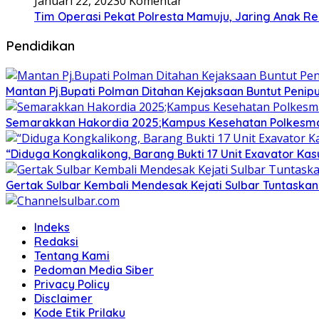
Januari 22, 2023
0 Komentar
Tim Operasi Pekat Polresta Mamuju, Jaring Anak R
Pendidikan
Mantan Pj.Bupati Polman Ditahan Kejaksaan Buntut Pen
Semarakkan Hakordia 2025;Kampus Kesehatan Polkesmamu
“Diduga Kongkalikong, Barang Bukti 17 Unit Exavator Ka
Gertak Sulbar Kembali Mendesak Kejati Sulbar Tuntaska
Indeks
Redaksi
Tentang Kami
Pedoman Media Siber
Privacy Policy
Disclaimer
Kode Etik Prilaku