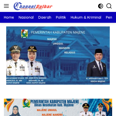
Langsung
ke
konten
Home
Nasional
Daerah
Politik
Hukum & Kriminal
Pendi