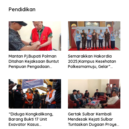
Pendidikan
Mantan Pj.Bupati Polman
Semarakkan Hakordia
Ditahan Kejaksaan Buntut
2025;Kampus Kesehatan
Penipuan Pengadaan
Polkesmamuju, Gelar”
Seragam Linmas Pemilu
Satukan Aksi Basmi
Korupsi “
“Diduga Kongkalikong,
Gertak Sulbar Kembali
Barang Bukti 17 Unit
Mendesak Kejati Sulbar
Exavator Kasus
Tuntaskan Dugaan Proyek