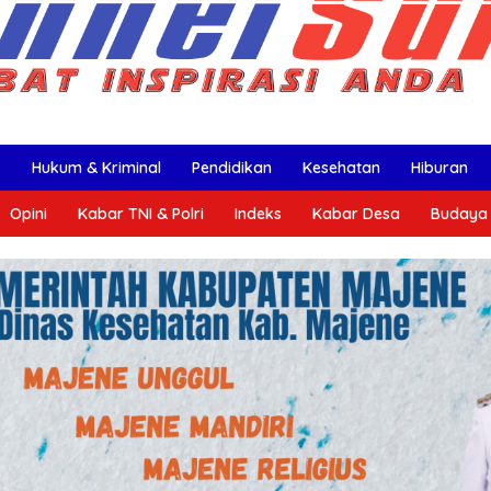
k
Hukum & Kriminal
Pendidikan
Kesehatan
Hiburan
Opini
Kabar TNI & Polri
Indeks
Kabar Desa
Budaya