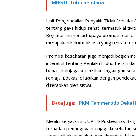
MBG Di Tubo Sendana
Unit Pengendalian Penyakit Tidak Menular
tentang gaya hidup sehat, termasuk aktivita
Kegiatan ini menjadi upaya promotif dan p
merupakan kelompok usia yang rentan terh
Promosi kesehatan juga menjadi bagian int
interaktif tentang Perilaku Hidup Bersih 
benar, menjaga kebersihan lingkungan sek
remaja. Edukasi dilakukan dengan pendeka
diterapkan oleh siswa.
Baca Juga:
PKM Tammerodo Dekatk
Melalui kegiatan ini, UPTD Puskesmas Ban
terhadap pentingnya menjaga kesehatan sej
antara pihak sekolah dan puskesmas dalam