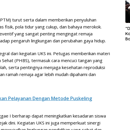
S
Pe
 (PTM) turut serta dalam memberikan penyuluhan
s fisik, pola tidur yang cukup, dan bahaya merokok.
“
reventif yang sangat penting mengingat remaja
Ko
Ba
adap pengaruh lingkungan dan perubahan gaya hidup.
Ex
P
egral dari kegiatan UKS ini. Petugas memberikan materi
Il
Ok
dan Sehat (PHBS), termasuk cara mencuci tangan yang
Di
olah, serta pentingnya menjaga kesehatan reproduksi
Ru
tan ramah remaja agar lebih mudah dipahami dan
Di
an Pelayanan Dengan Metode Puskeling
ggae I berharap dapat meningkatkan kesadaran siswa
ak dini. Kegiatan UKS ini juga memperkuat sinergi
 mewujudkan lingkungan pendidikan yang sehat dan