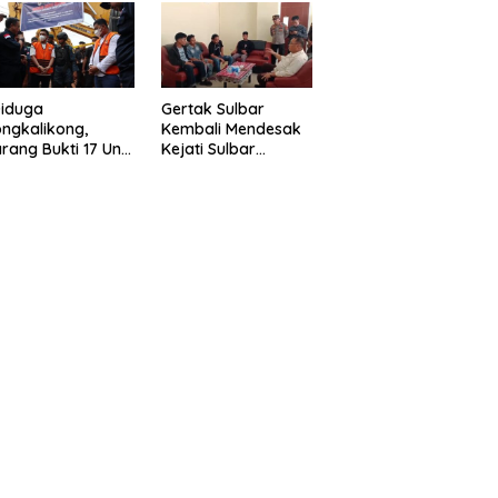
eragam Linmas
Gelar” Satukan Aksi
milu
Basmi Korupsi “
Diduga
Gertak Sulbar
ngkalikong,
Kembali Mendesak
rang Bukti 17 Unit
Kejati Sulbar
avator Kasus
Tuntaskan Dugaan
enambangan
Proyek Fiktif RSUD
egal di Desa Oko –
Majene
o Telah
kembalikan,
sdin : Negara
rugikan”