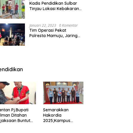
Kadis Pendidikan Sulbar
Tinjau Lokasi Kebakaran
di SMAN 1 Malunda
Januari 22, 2023
0 Komentar
Tim Operasi Pekat
Polresta Mamuju, Jaring
Anak Remaja Konsumsi
Boje Di Wisma
endidikan
ntan Pj.Bupati
Semarakkan
lman Ditahan
Hakordia
jaksaan Buntut
2025;Kampus
nipuan
Kesehatan
engadaan
Polkesmamuju,