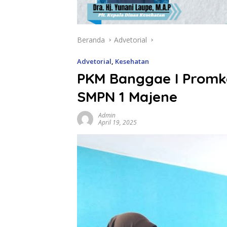
Beranda
Advetorial
Advetorial
,
Kesehatan
PKM Banggae I Promke
SMPN 1 Majene
Admin
April 19, 2025