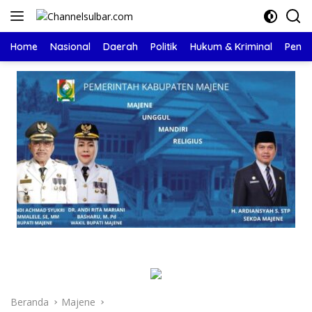
Langsung
ke
konten
Home
Nasional
Daerah
Politik
Hukum & Kriminal
Pendi
Beranda
Majene