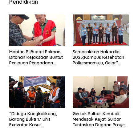
Pendidikan
Mantan Pj.Bupati Polman
Semarakkan Hakordia
Ditahan Kejaksaan Buntut
2025;Kampus Kesehatan
Penipuan Pengadaan
Polkesmamuju, Gelar”
Seragam Linmas Pemilu
Satukan Aksi Basmi
Korupsi “
“Diduga Kongkalikong,
Gertak Sulbar Kembali
Barang Bukti 17 Unit
Mendesak Kejati Sulbar
Exavator Kasus
Tuntaskan Dugaan Proyek
Penambangan Ilegal di
Fiktif RSUD Majene
Desa Oko – Oko Telah