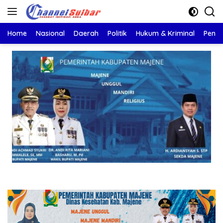
Langsung
ke
konten
Home
Nasional
Daerah
Politik
Hukum & Kriminal
Pendi