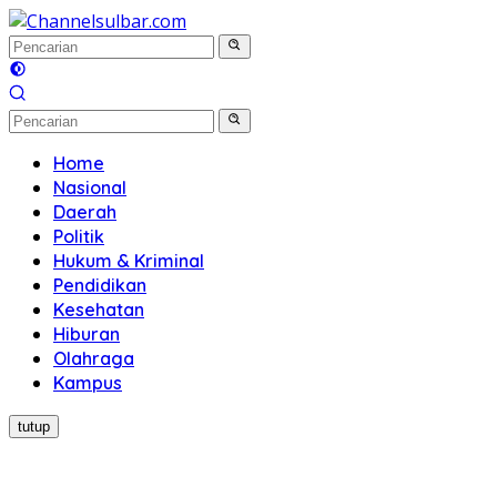
Langsung
ke
konten
Home
Nasional
Daerah
Politik
Hukum & Kriminal
Pendidikan
Kesehatan
Hiburan
Olahraga
Kampus
tutup