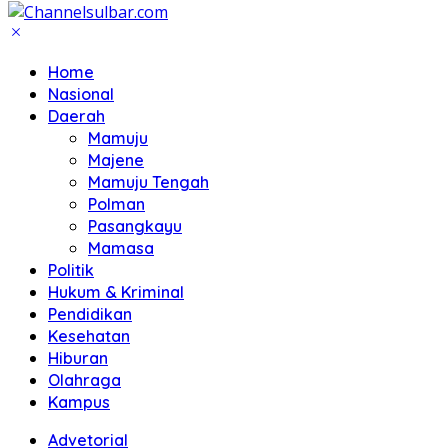
Home
Nasional
Daerah
Mamuju
Majene
Mamuju Tengah
Polman
Pasangkayu
Mamasa
Politik
Hukum & Kriminal
Pendidikan
Kesehatan
Hiburan
Olahraga
Kampus
Advetorial